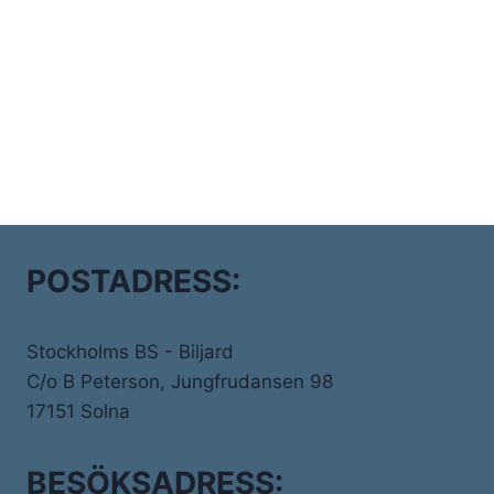
POSTADRESS:
Stockholms BS - Biljard
C/o B Peterson, Jungfrudansen 98
17151 Solna
BESÖKSADRESS: