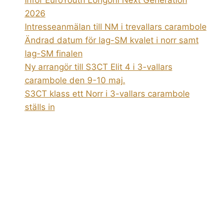
Inför EuroYouth Longoni Next Generation
2026
Intresseanmälan till NM i trevallars carambole
Ändrad datum för lag-SM kvalet i norr samt
lag-SM finalen
Ny arrangör till S3CT Elit 4 i 3-vallars
carambole den 9-10 maj.
S3CT klass ett Norr i 3-vallars carambole
ställs in