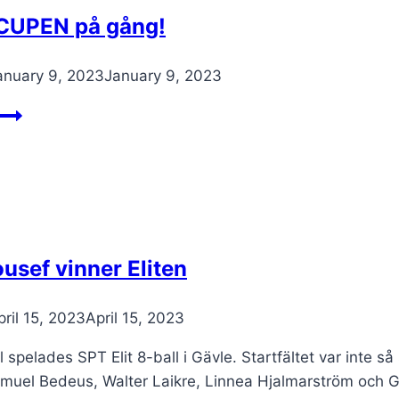
UPEN på gång!
anuary 9, 2023
January 9, 2023
NYÅRSCUPEN
på
gång!
usef vinner Eliten
pril 15, 2023
April 15, 2023
l spelades SPT Elit 8-ball i Gävle. Startfältet var inte 
amuel Bedeus, Walter Laikre, Linnea Hjalmarström och G