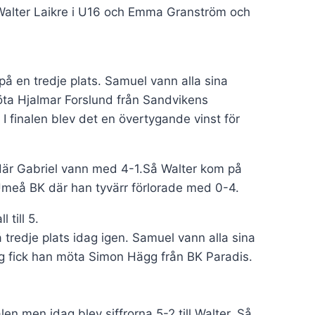
Walter Laikre i U16 och Emma Granström och
 en tredje plats. Samuel vann alla sina
 möta Hjalmar Forslund från Sandvikens
I finalen blev det en övertygande vinst för
 där Gabriel vann med 4-1.Så Walter kom på
 Umeå BK där han tyvärr förlorade med 0-4.
till 5.
redje plats idag igen. Samuel vann alla sina
ng fick han möta Simon Hägg från BK Paradis.
en men idag blev siffrorna 5-2 till Walter. Så