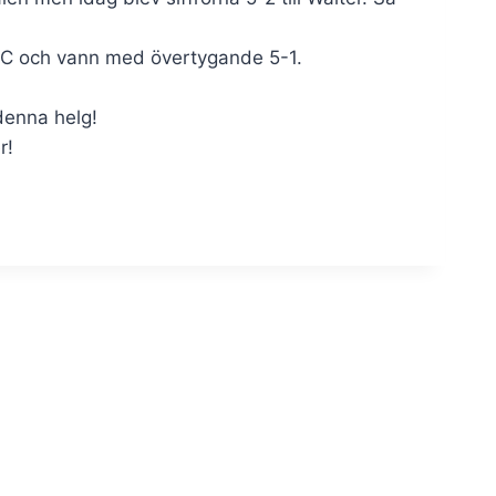
 BC och vann med övertygande 5-1.
 denna helg!
r!
.