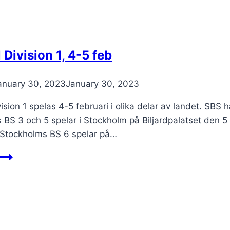
 Division 1, 4-5 feb
anuary 30, 2023
January 30, 2023
ision 1 spelas 4-5 februari i olika delar av landet. SBS
BS 3 och 5 spelar i Stockholm på Biljardpalatset den 5
 Stockholms BS 6 spelar på…
Lagspel
Division
1,
4-
5
feb