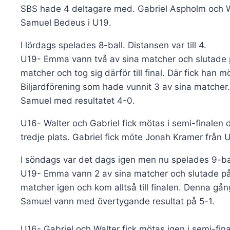
SBS hade 4 deltagare med. Gabriel Aspholm och 
Samuel Bedeus i U19.
I lördags spelades 8-ball. Distansen var till 4.
U19- Emma vann två av sina matcher och slutade på
matcher och tog sig därför till final. Där fick han
Biljardförening som hade vunnit 3 av sina matcher. 
Samuel med resultatet 4-0.
U16- Walter och Gabriel fick mötas i semi-finalen
tredje plats. Gabriel fick möte Jonah Kramer från
I söndags var det dags igen men nu spelades 9-ball 
U19- Emma vann 2 av sina matcher och slutade på t
matcher igen och kom alltså till finalen. Denna gå
Samuel vann med övertygande resultat på 5-1.
U16- Gabriel och Walter fick mötas igen i semi-final