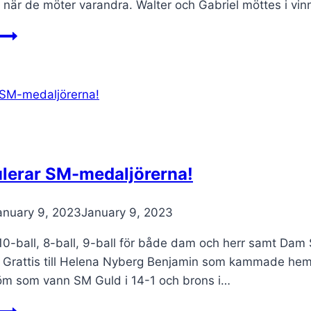
när de möter varandra. Walter och Gabriel möttes i vinn
Mark
Yousef
vinner
Eliten
ulerar SM-medaljörerna!
anuary 9, 2023
January 9, 2023
0-ball, 8-ball, 9-ball för både dam och herr samt Dam S
Grattis till Helena Nyberg Benjamin som kammade hem int
öm som vann SM Guld i 14-1 och brons i…
Vi