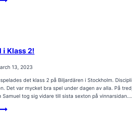
gratulerar
SM-
medaljörerna!
 i Klass 2!
arch 13, 2023
pelades det klass 2 på Biljardären i Stockholm. Discipli
en. Det var mycket bra spel under dagen av alla. På tr
Samuel tog sig vidare till sista sexton på vinnarsidan…
Bra
spel
i