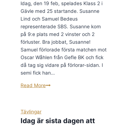
Idag, den 19 feb, spelades Klass 2 i
Gävle med 25 startande. Susanne
Lind och Samuel Bedeus
representerade SBS. Susanne kom
på 9:e plats med 2 vinster och 2
förluster. Bra jobbat, Susanne!
Samuel förlorade första matchen mot
Oscar Wåhlen från Gefle BK och fick
då tag sig vidare på förlorar-sidan. I
semi fick han…
Vår
Read More
egen
junior,
Samuel
Tävlingar
Bedeus,
Idag är sista dagen att
vinner