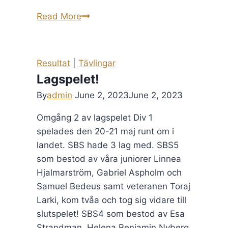
SPT
Read More
Elit
den
18:e
Resultat
|
Tävlingar
mars
Lagspelet!
By
admin
June 2, 2023
June 2, 2023
Omgång 2 av lagspelet Div 1
spelades den 20-21 maj runt om i
landet. SBS hade 3 lag med. SBS5
som bestod av våra juniorer Linnea
Hjalmarström, Gabriel Aspholm och
Samuel Bedeus samt veteranen Toraj
Larki, kom tvåa och tog sig vidare till
slutspelet! SBS4 som bestod av Esa
Strandman, Helena Benjamin Nyberg,