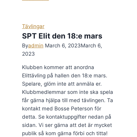
till
Linnea
och
Tävlingar
Walter!
SPT Elit den 18:e mars
By
admin
March 6, 2023
March 6,
2023
Klubben kommer att anordna
Elittävling på hallen den 18:e mars.
Spelare, glöm inte att anmäla er.
Klubbmedlemmar som inte ska spela
får gärna hjälpa till med tävlingen. Ta
kontakt med Bosse Peterson för
detta. Se kontaktuppgifter nedan på
sidan. Vi ser gärna att det är mycket
publik så kom gärna förbi och titta!