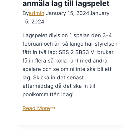
anmäla lag till lagspelet
Klass
2!
By
admin
January 15, 2024
January
15, 2024
Lagspelet division 1 spelas den 3-4
februari och än så länge har styrelsen
fått in två lag: SBS 2 SBS3 Vi brukar
få in flera så kolla runt med andra
spelare och se om ni inte ska bli ett
lag. Skicka in det senast i
eftermiddag då det ska in till
poolkommittén idag!
Idag
Read More
är
sista
dagen