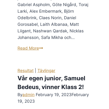
Gabriel Aspholm, Göte Nigård, Toraj
Larki, Alex Embermark, Björn
Odelbrink, Claes Norin, Daniel
Gorosabel, Laith Albanaa, Matt
Liigant, Nashwan Qardak, Nicklas
Johansson, Safa Mikha och…
Machael
Read More
Yousif
vinner
Klass
Resultat
|
Tävlingar
1
Vår egen junior, Samuel
Bedeus, vinner Klass 2!
By
admin
February 19, 2023
February
19, 2023