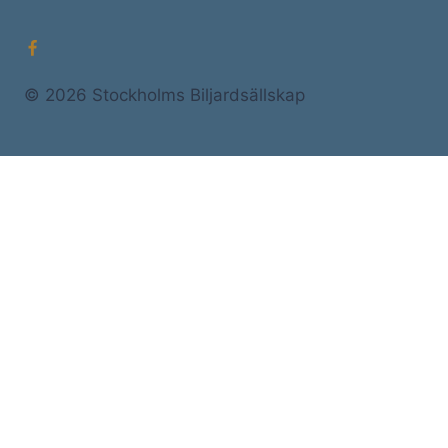
© 2026 Stockholms Biljardsällskap
Startsida
Nyheter
Expand
Om SBS
child
Klubbinformation
menu
Ansökan om medlemskap
Expand
Medlemmar
child
Sponsring
menu
Stadgar
Årsmötesprotokoll