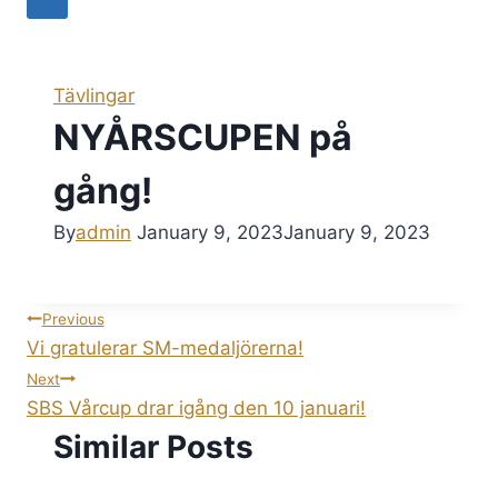
Tävlingar
NYÅRSCUPEN på
gång!
By
admin
January 9, 2023
January 9, 2023
Post
Previous
Vi gratulerar SM-medaljörerna!
navigation
Next
SBS Vårcup drar igång den 10 januari!
Similar Posts