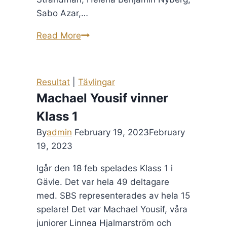
Sabo Azar,…
Lagspelet!
Read More
Resultat
|
Tävlingar
Machael Yousif vinner
Klass 1
By
admin
February 19, 2023
February
19, 2023
Igår den 18 feb spelades Klass 1 i
Gävle. Det var hela 49 deltagare
med. SBS representerades av hela 15
spelare! Det var Machael Yousif, våra
juniorer Linnea Hjalmarström och