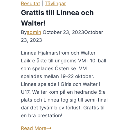
Resultat
|
Tävlingar
Grattis till Linnea och
Walter!
By
admin
October 23, 2023
October
23, 2023
Linnea Hjalmarström och Walter
Laikre åkte till ungdoms VM i 10-ball
som spelades Österrike. VM
spelades mellan 19-22 oktober.
Linnea spelade i Girls och Walter i
U17. Walter kom på en hedrande 5:e
plats och Linnea tog sig till semi-final
där det tyvärr blev förlust. Grattis till
en bra prestation!
Grattis
Read More